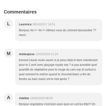
Commentaires
L
Laurence
08/10/2017 16:51
Bonjour,<br /> <br /> Utilisez-vous du colorant liposoluble ??
merci
M
minieupsse
22/03/2016 21:24
bonsoir j'aurai voulu savoir si je peux déjà le faire maintenant
pour le 2 avril avec glaçage royale svp ? si pas possible quel
quantité de végétaline pour le rouge du cars svp et surtout a
quel moment le met'on quand le chocolat blanc a fini de
fondre au bain marie ont le met après ?
A
Adeline
15/02/2016 08:50
Bonjour vegetaline c'est bien avec quoi on cuit les frite!? On