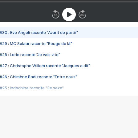
#30 : Eve Angeli raconte "Avant de partir"
#29 : MC Solaar raconte "Bouge de là"
28 : Lorie raconte "Je vais vite"
#27 : Christophe Willem raconte "Jacques a dit"
#26 : Chimène Badi raconte "Entre nous"
#25 : Indochine raconte "3e sexe"
#24 : Zaho raconte "C'est chelou"
#23 : Patrick Bruel raconte "Au café des délices"
#22 : Kyo raconte "Le chemin"
#21 : Nolwenn Leroy raconte "Cassé"