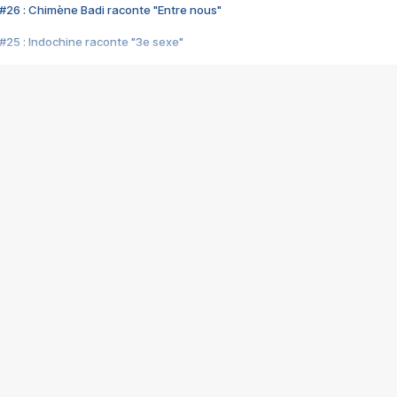
#26 : Chimène Badi raconte "Entre nous"
#25 : Indochine raconte "3e sexe"
#24 : Zaho raconte "C'est chelou"
#23 : Patrick Bruel raconte "Au café des délices"
#22 : Kyo raconte "Le chemin"
#21 : Nolwenn Leroy raconte "Cassé"
#20 : Patrick Hernandez raconte "Born to be alive"
#19 : Lorie raconte "Près de moi"
#18 : Michael Jones raconte "A nos actes manqués" (avec Jean-Jacque
#17 : Khaled raconte "Aïcha"
#16 : Corneille raconte "Parce qu'on vient de loin"
#15 : Indochine raconte "L'aventurier"
14 : Lorie raconte "Sur un air latino"