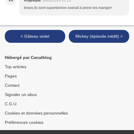
Angélique
18/03/2014 20:13
bravo,ils sont superbes!on oserait à peine les manger!
< Gâteau violet
Mickey (épisode inédit) >
Hébergé par Canalblog
Top articles
Pages
Contact
Signaler un abus
C.G.U.
Cookies et données personnelles
Préférences cookies