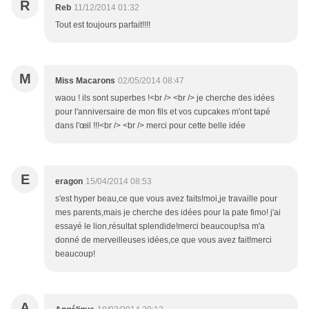
R
Reb
11/12/2014 01:32
Tout est toujours parfait!!!!
M
Miss Macarons
02/05/2014 08:47
waou ! ils sont superbes !<br /> <br /> je cherche des idées
pour l'anniversaire de mon fils et vos cupcakes m'ont tapé
dans l'œil !!!<br /> <br /> merci pour cette belle idée
E
eragon
15/04/2014 08:53
s'est hyper beau,ce que vous avez faits!moi,je travaille pour
mes parents,mais je cherche des idées pour la pate fimo! j'ai
essayé le lion,résultat splendide!merci beaucoup!sa m'a
donné de merveilleuses idées,ce que vous avez fait!merci
beaucoup!
A