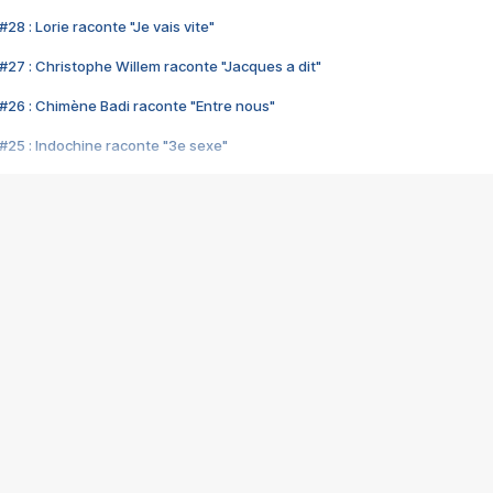
28 : Lorie raconte "Je vais vite"
#27 : Christophe Willem raconte "Jacques a dit"
#26 : Chimène Badi raconte "Entre nous"
#25 : Indochine raconte "3e sexe"
#24 : Zaho raconte "C'est chelou"
#23 : Patrick Bruel raconte "Au café des délices"
#22 : Kyo raconte "Le chemin"
#21 : Nolwenn Leroy raconte "Cassé"
#20 : Patrick Hernandez raconte "Born to be alive"
#19 : Lorie raconte "Près de moi"
#18 : Michael Jones raconte "A nos actes manqués" (avec Jean-Jacque
#17 : Khaled raconte "Aïcha"