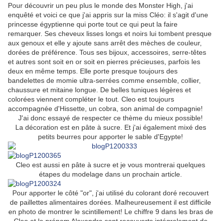
Pour découvrir un peu plus le monde des Monster High, j'ai
enquêté et voici ce que j'ai appris sur la miss Cléo: il s'agit d'une
princesse égyptienne qui porte tout ce qui peut la faire
remarquer. Ses cheveux lisses longs et noirs lui tombent presque
aux genoux et elle y ajoute sans arrêt des mèches de couleur,
dorées de préférence. Tous ses bijoux, accessoires, serre-têtes
et autres sont soit en or soit en pierres précieuses, parfois les
deux en même temps. Elle porte presque toujours des
bandelettes de momie ultra-serrées comme ensemble, collier,
chaussure et mitaine longue. De belles tuniques légères et
colorées viennent compléter le tout. Cleo est toujours
accompagnée d'Hissette, un cobra, son animal de compagnie!
J'ai donc essayé de respecter ce thème du mieux possible!
La décoration est en pâte à sucre. Et j'ai également mixé des
petits beurres pour apporter le sable d'Egypte!
Cleo est aussi en pâte à sucre et je vous montrerai quelques
étapes du modelage dans un prochain article.
Pour apporter le côté "or", j'ai utilisé du colorant doré recouvert
de paillettes alimentaires dorées. Malheureusement il est difficile
en photo de montrer le scintillement! Le chiffre 9 dans les bras de