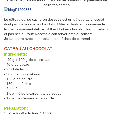
Cleo et le prénom Alexandra sont recouverts intégralement de
paillettes dorées.
Le gâteau qui se cache en dessous est un gâteau au chocolat
dont j'ai pris la recette chez
Lilou
! Mes enfants et moi-même le
trouvons vraiment délicieux! Il est fort en chocolat, bien moelleux
et pas sec du tout! Recette à conserver précieusement!!!
Je l'ai fourré avec du nutella et des éclats de caramel.
GATEAU AU CHOCOLAT
Ingrédients:
- 90 g + 190 g de cassonade
- 40 g de cacao
- 25 cl de lait
- 90 g de chocolat noir
- 125 g de beurre
- 180 g de farine
- 2 oeufs
- 1 c à thé de bicarbonate de soude
- 1 c à thé d'essence de vanille
Préparation:
1- Préchauffer le four à 160°C.