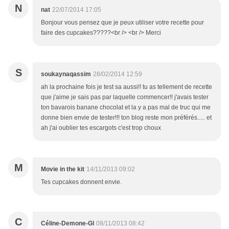
N
nat
22/07/2014 17:05
Bonjour vous pensez que je peux utiliser votre recette pour
faire des cupcakes?????<br /> <br /> Merci
S
soukaynaqassim
28/02/2014 12:59
ah la prochaine fois je test sa aussi!! tu as tellement de recette
que j'aime je sais pas par laquelle commencer!! j'avais tester
ton bavarois banane chocolat et la y a pas mal de truc qui me
donne bien envie de tester!!! ton blog reste mon préférés..... et
ah j'ai oublier tes escargots c'est trop choux
M
Movie in the kit
14/11/2013 09:02
Tes cupcakes donnent envie.
C
Céline-Demone-Gl
08/11/2013 08:42