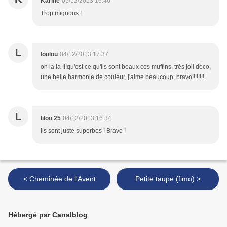
Karine
05/12/2013 16:46
Trop mignons !
L
loulou
04/12/2013 17:37
oh la la !!!qu'est ce qu'ils sont beaux ces muffins, très joli déco,
une belle harmonie de couleur, j'aime beaucoup, bravo!!!!!!!!
L
lilou 25
04/12/2013 16:34
Ils sont juste superbes ! Bravo !
< Cheminée de l'Avent
Petite taupe (fimo) >
Hébergé par Canalblog