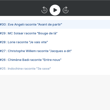
#30 : Eve Angeli raconte "Avant de partir"
#29 : MC Solaar raconte "Bouge de là"
28 : Lorie raconte "Je vais vite"
#27 : Christophe Willem raconte "Jacques a dit"
#26 : Chimène Badi raconte "Entre nous"
#25 : Indochine raconte "3e sexe"
#24 : Zaho raconte "C'est chelou"
#23 : Patrick Bruel raconte "Au café des délices"
#22 : Kyo raconte "Le chemin"
#21 : Nolwenn Leroy raconte "Cassé"