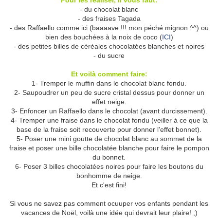
Pour les réaliser, il vous faut:
- du chocolat blanc
- des fraises Tagada
- des Raffaello comme ici (baaaave !!! mon péché mignon ^^) ou
bien des bouchées à la noix de coco (
ICI
)
- des petites billes de céréales chocolatées blanches et noires
- du sucre
Et voilà comment faire:
1- Tremper le muffin dans le chocolat blanc fondu.
2- Saupoudrer un peu de sucre cristal dessus pour donner un
effet neige.
3- Enfoncer un Raffaello dans le chocolat (avant durcissement).
4- Tremper une fraise dans le chocolat fondu (veiller à ce que la
base de la fraise soit recouverte pour donner l'effet bonnet).
5- Poser une mini goutte de chocolat blanc au sommet de la
fraise et poser une bille chocolatée blanche pour faire le pompon
du bonnet.
6- Poser 3 billes chocolatées noires pour faire les boutons du
bonhomme de neige.
Et c'est fini!
Si vous ne savez pas comment ocuuper vos enfants pendant les
vacances de Noël, voilà une idée qui devrait leur plaire! ;)