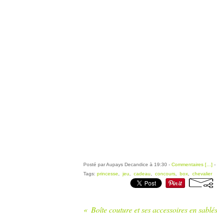
Posté par Aupays Decandice à 19:30 -
Commentaires [
…
]
-
Tags:
princesse
,
jeu
,
cadeau
,
concours
,
box
,
chevalier
Boîte couture et ses accessoires en sablé