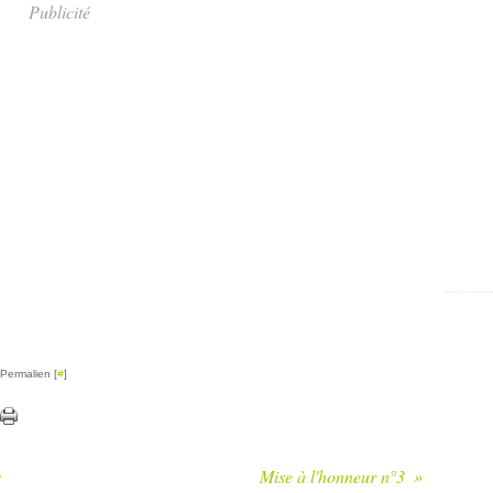
Publicité
 Permalien [
#
]
s
Mise à l'honneur n°3