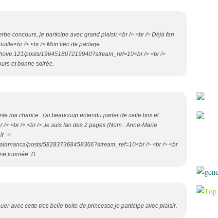
rbe concours, je participe avec grand plaisir.<br /> <br /> Déjà fan
uille<br /> <br /> Mon lien de partage:
nhove.121/posts/196451807219940?stream_ref=10<br /> <br />
urs et bonne soirée.
tente ma chance : j'ai beaucoup entendu parler de cette box et
br /> <br /> <br /> Je suis fan des 2 pages (Nom : Anne-Marie
r ->
salamanca/posts/582837368458366?stream_ref=10<br /> <br /> <br
nne journée :D
er avec cette tres belle boite de princesse,je participe avec plaisir.