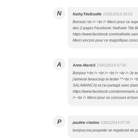
N
NathyTiteBouille
15/01/2014 20:03
Bonsoir,<br /> <br /> Merci pour ce supe
des 2 pages Facebook: Nathalie Tite Bo
https://www.facebook.com/nathalie.va
Merci encore pour ce magnifique conco
A
Anne-MarieS
15/01/2014 07:50
Bonjour !<br /> <br /> <br /> <br /> Je 
j'aimerai beaucoup la tester ^^<br /> <
SALAMANCA) et j'ai partagé avec plaisi
https://www.facebook.com/annemarie.
/> <br /> Merci pour ce concours et bo
P
pauline chatiou
13/01/2014 07:55
bonjour,ma poupette se regalerait de jou