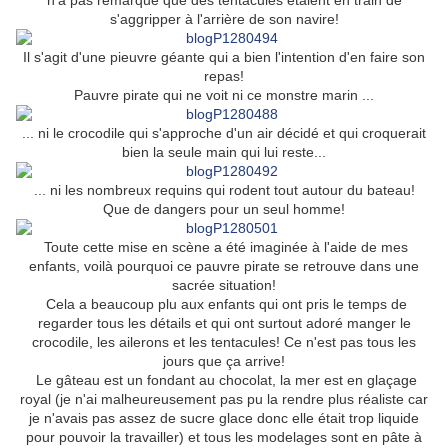
n'a pas remarqué que des tentacules étaient en train de
s'aggripper à l'arrière de son navire!
Il s'agit d'une pieuvre géante qui a bien l'intention d'en faire son
repas!
Pauvre pirate qui ne voit ni ce monstre marin ...
... ni le crocodile qui s'approche d'un air décidé et qui croquerait
bien la seule main qui lui reste...
... ni les nombreux requins qui rodent tout autour du bateau!
Que de dangers pour un seul homme!
Toute cette mise en scène a été imaginée à l'aide de mes
enfants, voilà pourquoi ce pauvre pirate se retrouve dans une
sacrée situation!
Cela a beaucoup plu aux enfants qui ont pris le temps de
regarder tous les détails et qui ont surtout adoré manger le
crocodile, les ailerons et les tentacules! Ce n'est pas tous les
jours que ça arrive!
Le gâteau est un fondant au chocolat, la mer est en glaçage
royal (je n'ai malheureusement pas pu la rendre plus réaliste car
je n'avais pas assez de sucre glace donc elle était trop liquide
pour pouvoir la travailler) et tous les modelages sont en pâte à