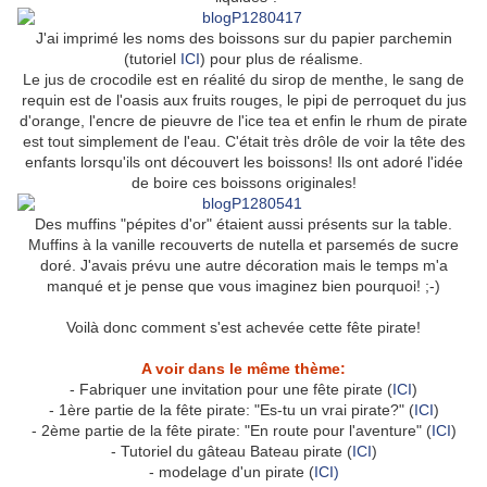
J'ai imprimé les noms des boissons sur du papier parchemin
(tutoriel
ICI
) pour plus de réalisme.
Le jus de crocodile est en réalité du sirop de menthe, le sang de
requin est de l'oasis aux fruits rouges, le pipi de perroquet du jus
d'orange, l'encre de pieuvre de l'ice tea et enfin le rhum de pirate
est tout simplement de l'eau. C'était très drôle de voir la tête des
enfants lorsqu'ils ont découvert les boissons! Ils ont adoré l'idée
de boire ces boissons originales!
Des muffins "pépites d'or" étaient aussi présents sur la table.
Muffins à la vanille recouverts de nutella et parsemés de sucre
doré. J'avais prévu une autre décoration mais le temps m'a
manqué et je pense que vous imaginez bien pourquoi! ;-)
Voilà donc comment s'est achevée cette fête pirate!
A voir dans le même thème:
- Fabriquer une invitation pour une fête pirate (
ICI
)
- 1ère partie de la fête pirate: "Es-tu un vrai pirate?" (
ICI
)
- 2ème partie de la fête pirate: "En route pour l'aventure" (
ICI
)
- Tutoriel du gâteau Bateau pirate (
ICI
)
- modelage d'un pirate (
ICI)