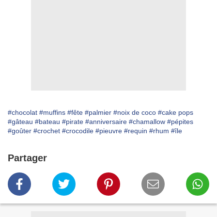
#chocolat
#muffins
#fête
#palmier
#noix de coco
#cake pops
#gâteau
#bateau
#pirate
#anniversaire
#chamallow
#pépites
#goûter
#crochet
#crocodile
#pieuvre
#requin
#rhum
#île
Partager