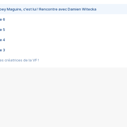
bey Maguire, c'est lui ! Rencontre avec Damien Witecka
e 6
e 5
e 4
e 3
s créatrices de la VF !
e 2
e 1
e Mektoub My Love arrive enfin ! Rencontre avec Shaïn Boumedine et Sal
i : après Toni en famille
elle réalise le bouleversant Dites lui que je l'aime
ais ! Rencontre autour de Vie privée de Rebecca Zlotowski