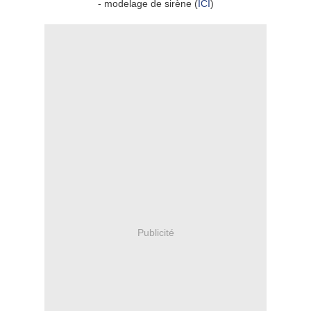
- modelage de sirène (
ICI
)
Publicité