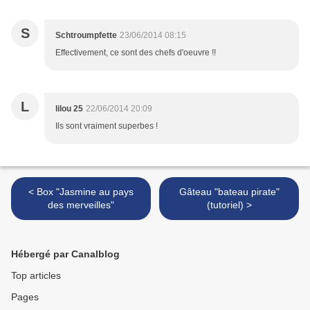
S
Schtroumpfette
23/06/2014 08:15
Effectivement, ce sont des chefs d'oeuvre !!
L
lilou 25
22/06/2014 20:09
Ils sont vraiment superbes !
< Box "Jasmine au pays
Gâteau "bateau pirate"
des merveilles"
(tutoriel) >
Hébergé par Canalblog
Top articles
Pages