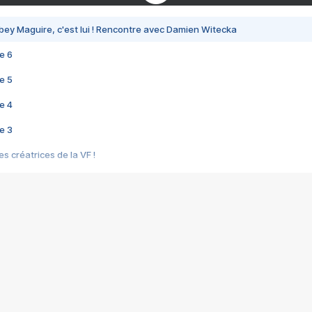
bey Maguire, c'est lui ! Rencontre avec Damien Witecka
e 6
e 5
e 4
e 3
s créatrices de la VF !
e 2
e 1
e Mektoub My Love arrive enfin ! Rencontre avec Shaïn Boumedine et Sal
i : après Toni en famille
elle réalise le bouleversant Dites lui que je l'aime
ais ! Rencontre autour de Vie privée de Rebecca Zlotowski