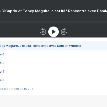
 DiCaprio et Tobey Maguire, c'est lui ! Rencontre avec Dam
bey Maguire, c'est lui ! Rencontre avec Damien Witecka
e 6
e 5
e 4
e 3
s créatrices de la VF !
e 2
e 1