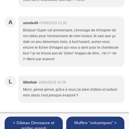
A
amelie49
07/06/2019 15:30
Bonjour! Super cet anniversaire, j'envisage de m'inspirer de
vos idées pour l'anniversaire de mon loulou! Je sais que ça
date un peu désormais mais, à tout hasard, auriez-vous
encore le fichier d'images qui vous a servi pour le chamboule
tout ? je ne trouve pas de "jolies" images de dino...<br /> <br
/> Merci par avance!
L
lilibellule
18/02/2019 16:29
Merci, génial génial, grâce à vous j'ai plein d'idées et surtout
mon stress s'est presque évaporé !!
< Gâteau Dinosaure et
Muffins "volcaniques" >
goûter assorti