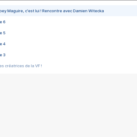
bey Maguire, c'est lui ! Rencontre avec Damien Witecka
e 6
e 5
e 4
e 3
s créatrices de la VF !
e 2
e 1
e Mektoub My Love arrive enfin ! Rencontre avec Shaïn Boumedine et Sal
i : après Toni en famille
elle réalise le bouleversant Dites lui que je l'aime
ais ! Rencontre autour de Vie privée de Rebecca Zlotowski