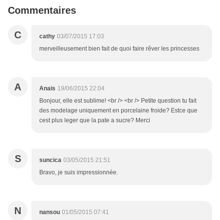
Commentaires
C
cathy
03/07/2015 17:03
merveilleusement bien fait de quoi faire rêver les princesses
A
Anais
19/06/2015 22:04
Bonjour, elle est sublime! <br /> <br /> Petite question tu fait
des modelage uniquement en porcelaine froide? Estce que
cest plus leger que la pate a sucre? Merci
S
suncica
03/05/2015 21:51
Bravo, je suis impressionnée.
N
nansou
01/05/2015 07:41