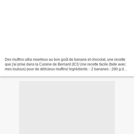
Des muffins ultra moelleux au bon goût de banane et chocolat, une recette
que j'ai prise dans la Cuisine de Bernard (ICI) Une recette facile (faite avec
mes loulous) pour de délicieux muffins! Ingrédients: - 2 bananes - 280 g de
farine - 140 g de sucre...