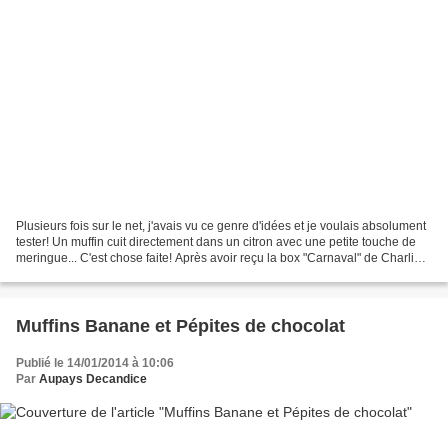
Plusieurs fois sur le net, j'avais vu ce genre d'idées et je voulais absolument
tester! Un muffin cuit directement dans un citron avec une petite touche de
meringue... C'est chose faite! Après avoir reçu la box "Carnaval" de Charlie
Jasmin contenant la...
Muffins Banane et Pépites de chocolat
Publié le 14/01/2014 à 10:06
Par
Aupays Decandice