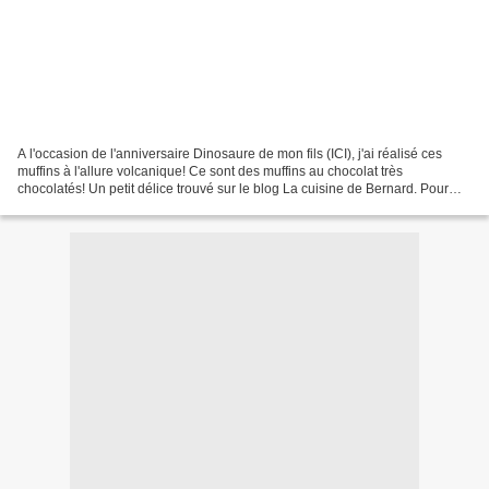
A l'occasion de l'anniversaire Dinosaure de mon fils (ICI), j'ai réalisé ces
muffins à l'allure volcanique! Ce sont des muffins au chocolat très
chocolatés! Un petit délice trouvé sur le blog La cuisine de Bernard. Pour
être dans le thème dinosaure, j'ai...