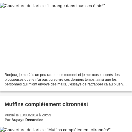
Bonjour, je me fais un peu rare en ce moment et je m'excuse auprès des
blogueuses que je n'ai pas pu suivre ces derniers temps, ainsi que les
personnes qui m'ont envoyé des mails. J'essaye de rattrapper ça au plus vite
mais le temps me manque en ce moment!...
Muffins complètement citronnés!
Publié le 13/03/2014 à 20:59
Par
Aupays Decandice