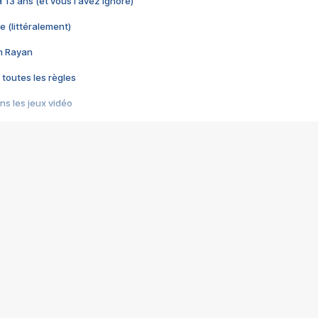
 a 13 ans (et vous l'avez ignoré)
e (littéralement)
im Rayan
 toutes les règles
s les jeux vidéo
us choquant de Rockstar ? - Le scandale BULLY
e plus moche de Steam
du RÊVE tourne au CAUCHEMAR
pendant 8 heures
it… à tort
umiliés par un jeu vidéo
ire - Final Fantasy 8
ti un empire - Age of Empires