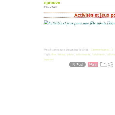
epreuve
25 mai 2014
Activités et jeux p
Posté par Aupays Decandice à 20:55 -
Commentaires [
…
]
-
Tags:
fête
,
trésor
,
pirate
,
anniversaire
,
décoration
,
pêche
épreuve