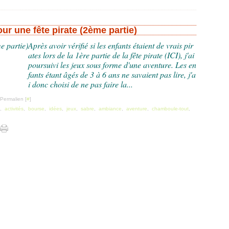
our une fête pirate (2ème partie)
Après avoir vérifié si les enfants étaient de vrais pir
ates lors de la 1ère partie de la fête pirate (ICI), j'ai
poursuivi les jeux sous forme d'une aventure. Les en
fants étant âgés de 3 à 6 ans ne savaient pas lire, j'a
i donc choisi de ne pas faire la...
 Permalien [
#
]
,
activités
,
bourse
,
idées
,
jeux
,
sabre
,
ambiance
,
aventure
,
chamboule-tout
,