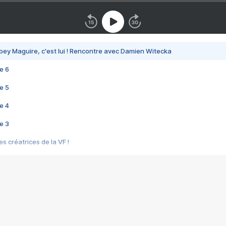
bey Maguire, c'est lui ! Rencontre avec Damien Witecka
e 6
e 5
e 4
e 3
s créatrices de la VF !
e 2
e 1
e Mektoub My Love arrive enfin ! Rencontre avec Shaïn Boumedine et Sal
i : après Toni en famille