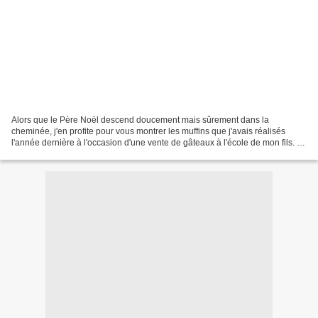
Alors que le Père Noël descend doucement mais sûrement dans la
cheminée, j'en profite pour vous montrer les muffins que j'avais réalisés
l'année dernière à l'occasion d'une vente de gâteaux à l'école de mon fils. Il
s'agit de muffins à la vanille (recette...