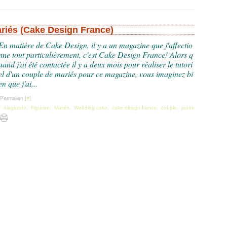
riés (Cake Design France)
En matière de Cake Design, il y a un magazine que j'affectio
nne tout particulièrement, c'est Cake Design France! Alors q
uand j'ai été contactée il y a deux mois pour réaliser le tutori
el d'un couple de mariés pour ce magazine, vous imaginez bi
en que j'ai...
 Permalien [
#
]
,
magazine
,
Figurine
,
Mariés
,
Wedding cake
,
cake design france
,
couple
,
jaune