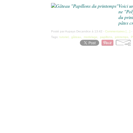
Voici u
ne "Pol
du prin
pâtes cr
Posté par Aupays Decandice à 13:42 -
Commentaires [
…
]
-
Tags:
tutoriel
,
gâteau
,
modelage
,
papillons
,
printemps
,
P