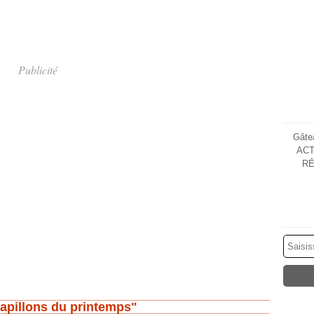
Publicité
Gâtea
ACT
RÉ
apillons du printemps"