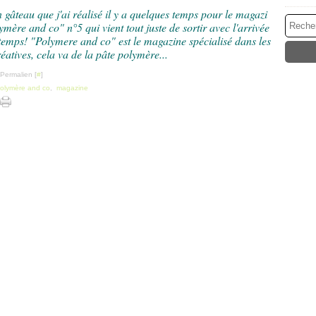
n gâteau que j'ai réalisé il y a quelques temps pour le magazi
ymère and co" n°5 qui vient tout juste de sortir avec l'arrivée
temps! "Polymere and co" est le magazine spécialisé dans les
éatives, cela va de la pâte polymère...
 Permalien [
#
]
olymère and co
,
magazine