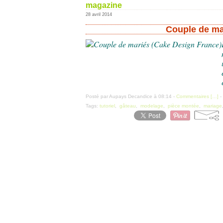
magazine
28 avril 2014
Couple de ma
Posté par Aupays Decandice à 08:14 -
Commentaires [
…
]
-
Tags:
tutoriel
,
gâteau
,
modelage
,
pièce montée
,
mariage