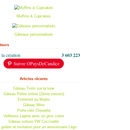
Muffins & Cupcakes
Gâteaux personnalisés
iteurs
3 603 223
 la création
Suivre OPaysDeCandice
Articles récents
Gâteau Tintin sur la lune
Gâteau Petite sirène (2ème version)
Entremet au Mojito
Gâteau Winx
Porte-clés Chouette
Veilleuse Lapine avec un gros coeur
Gâteau voiture VW Coccinelle
 goûter et invitation pour un anniversaire Lego