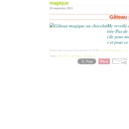
magique
26 septembre 2013
Gâteau 
Me revoilà
trée-Pas de 
cile pour mo
r et pour ce
Posté par Aupays Decandice à 22:00 -
Commentaires [
…
]
-
Tags:
chocolat
,
gâteau
,
magique