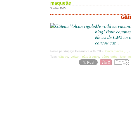
maquette
5 juillet 2015
Gât
Me voilà en vacanc
blog! Pour commenc
élèves de CM2 en cet
coucou car...
Posté par Aupays Decandice à 09:23 -
Commentaires [
…
]
-
Tags:
gâteau
,
volcan
,
pâte à sucre
,
aérographe
,
lave
,
m