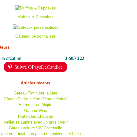
Muffins & Cupcakes
Gâteaux personnalisés
iteurs
3 603 223
 la création
Suivre OPaysDeCandice
Articles récents
Gâteau Tintin sur la lune
Gâteau Petite sirène (2ème version)
Entremet au Mojito
Gâteau Winx
Porte-clés Chouette
Veilleuse Lapine avec un gros coeur
Gâteau voiture VW Coccinelle
 goûter et invitation pour un anniversaire Lego