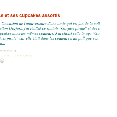
ss et ses cupcakes assortis
 l'occasion de l'anniversaire d'une amie qui est fan de la coll
ction Gorjuss, j'ai réalisé ce sautoir "Gorjuss pirate" et des c
pcakes dans les mêmes couleurs. J'ai choisi cette image "Go
juss pirate" car elle était dans les couleurs d'un pull que ven
it...
 Permalien [
#
]
u
,
pirate
,
sautoir
,
topping