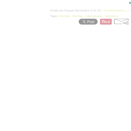
u
Posté par Aupays Decandice à 21:22 -
Commentaires [
…
]
-
Tags:
chocolat
,
tiramisu
,
mascarpone
,
spéculoos