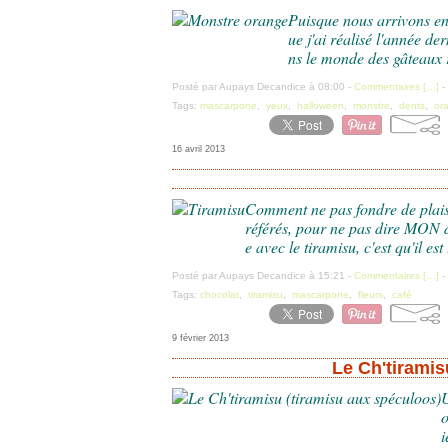
Puisque nous arrivons en
ue j'ai réalisé l'année d
ns le monde des gâteaux r
Posté par Aupays Decandice à 08:00 -
Commentaires [
…
]
-
Tags:
mascarpone
,
yeux
,
halloween
,
monstre
,
dents
,
or
16 avril 2013
Comment ne pas fondre de plais
référés, pour ne pas dire MON d
e avec le tiramisu, c'est qu'il est 
Posté par Aupays Decandice à 15:21 -
Commentaires [
…
]
-
Tags:
chocolat
,
tiramisu
,
mascarpone
,
fleurs
,
café
9 février 2013
Le Ch'tiramis
U
o
i