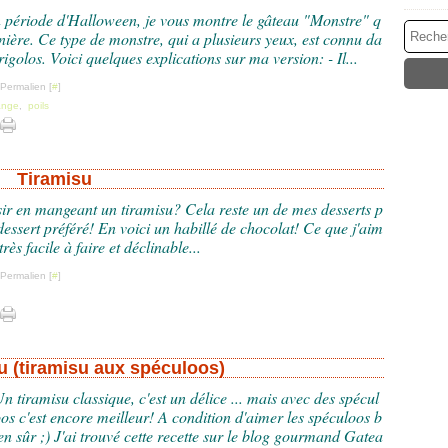
 période d'Halloween, je vous montre le gâteau "Monstre" q
ernière. Ce type de monstre, qui a plusieurs yeux, est connu da
igolos. Voici quelques explications sur ma version: - Il...
 Permalien [
#
]
ange
,
poils
Tiramisu
ir en mangeant un tiramisu? Cela reste un de mes desserts p
essert préféré! En voici un habillé de chocolat! Ce que j'aim
très facile à faire et déclinable...
 Permalien [
#
]
u (tiramisu aux spéculoos)
n tiramisu classique, c'est un délice ... mais avec des spécul
os c'est encore meilleur! A condition d'aimer les spéculoos b
en sûr ;) J'ai trouvé cette recette sur le blog gourmand Gatea