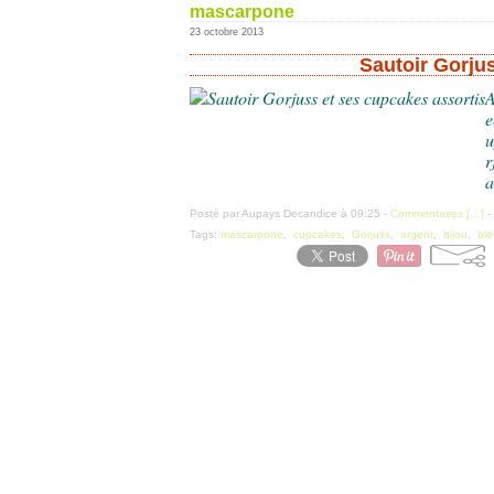
mascarpone
23 octobre 2013
Sautoir Gorju
A
e
u
r
a
Posté par Aupays Decandice à 09:25 -
Commentaires [
…
]
-
Tags:
mascarpone
,
cupcakes
,
Gorjuss
,
argent
,
bijou
,
ble