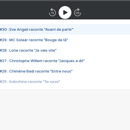
#30 : Eve Angeli raconte "Avant de partir"
#29 : MC Solaar raconte "Bouge de là"
28 : Lorie raconte "Je vais vite"
#27 : Christophe Willem raconte "Jacques a dit"
#26 : Chimène Badi raconte "Entre nous"
#25 : Indochine raconte "3e sexe"
#24 : Zaho raconte "C'est chelou"
#23 : Patrick Bruel raconte "Au café des délices"
#22 : Kyo raconte "Le chemin"
#21 : Nolwenn Leroy raconte "Cassé"