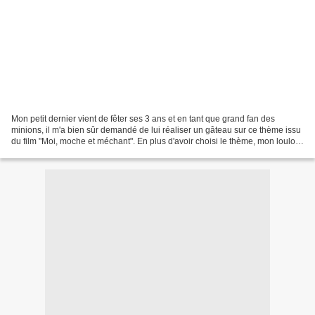
Mon petit dernier vient de fêter ses 3 ans et en tant que grand fan des
minions, il m'a bien sûr demandé de lui réaliser un gâteau sur ce thème issu
du film "Moi, moche et méchant". En plus d'avoir choisi le thème, mon loulou
avait sa petite exigence!...