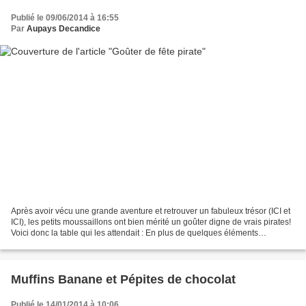
Publié le 09/06/2014 à 16:55
Par
Aupays Decandice
Après avoir vécu une grande aventure et retrouver un fabuleux trésor (ICI et
ICI), les petits moussaillons ont bien mérité un goûter digne de vrais pirates!
Voici donc la table qui les attendait : En plus de quelques éléments
décoratifs comme la barre,...
Muffins Banane et Pépites de chocolat
Publié le 14/01/2014 à 10:06