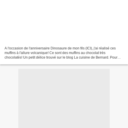
A l'occasion de l'anniversaire Dinosaure de mon fils (ICI), j'ai réalisé ces
muffins à l'allure volcanique! Ce sont des muffins au chocolat très
chocolatés! Un petit délice trouvé sur le blog La cuisine de Bernard. Pour
être dans le thème dinosaure, j'ai...