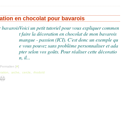
ation en chocolat pour bavarois
Voici un petit tutoriel pour vous expliquer commen
t faire la décoration en chocolat de mon bavarois
mangue - passion (ICI). C'est donc un exemple qu
e vous pouvez sans problème personnaliser et ada
pter selon vos goûts. Pour réaliser cette décoratio
n, il...
 Permalien [
#
]
ration
,
arche
,
cercle
,
rhodoïd