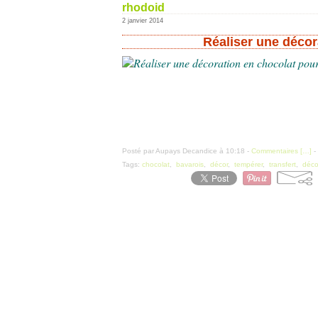
rhodoid
2 janvier 2014
Réaliser une décor
Posté par Aupays Decandice à 10:18 -
Commentaires [
…
]
-
Tags:
chocolat
,
bavarois
,
décor
,
tempérer
,
transfert
,
déco