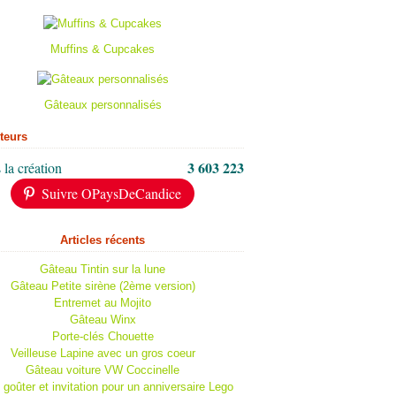
Muffins & Cupcakes
Gâteaux personnalisés
iteurs
3 603 223
 la création
Suivre OPaysDeCandice
Articles récents
Gâteau Tintin sur la lune
Gâteau Petite sirène (2ème version)
Entremet au Mojito
Gâteau Winx
Porte-clés Chouette
Veilleuse Lapine avec un gros coeur
Gâteau voiture VW Coccinelle
 goûter et invitation pour un anniversaire Lego