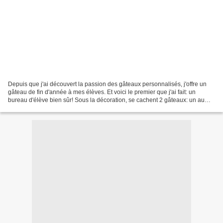
Depuis que j'ai découvert la passion des gâteaux personnalisés, j'offre un
gâteau de fin d'année à mes élèves. Et voici le premier que j'ai fait: un
bureau d'élève bien sûr! Sous la décoration, se cachent 2 gâteaux: un au
chocolat et un aux abricots (parfums...