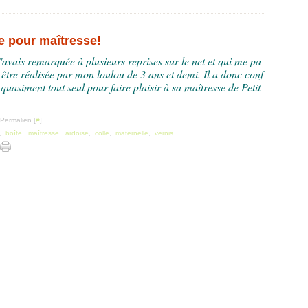
e pour maîtresse!
j'avais remarquée à plusieurs reprises sur le net et qui me pa
 être réalisée par mon loulou de 3 ans et demi. Il a donc conf
 quasiment tout seul pour faire plaisir à sa maîtresse de Petit
 Permalien [
#
]
,
boîte
,
maîtresse
,
ardoise
,
colle
,
maternelle
,
vernis