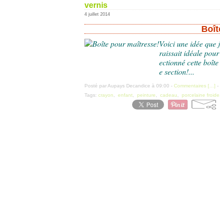
vernis
4 juillet 2014
Boît
Voici une idée que 
raissait idéale pour
ectionné cette boîte
e section!...
Posté par Aupays Decandice à 09:00 -
Commentaires [
…
]
-
Tags:
crayon
,
enfant
,
peinture
,
cadeau
,
porcelaine froide