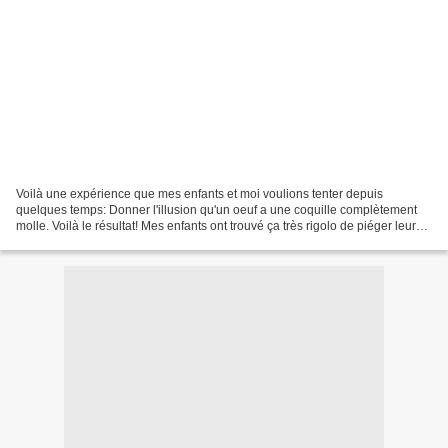
Voilà une expérience que mes enfants et moi voulions tenter depuis
quelques temps: Donner l'illusion qu'un oeuf a une coquille complètement
molle. Voilà le résultat! Mes enfants ont trouvé ça très rigolo de piéger leur
père en lui donnant cet oeuf sans...