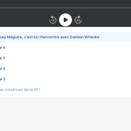
bey Maguire, c'est lui ! Rencontre avec Damien Witecka
e 6
e 5
e 4
e 3
s créatrices de la VF !
e 2
e 1
e Mektoub My Love arrive enfin ! Rencontre avec Shaïn Boumedine et Sal