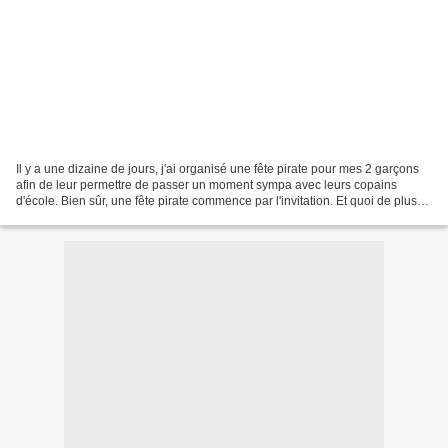
Il y a une dizaine de jours, j'ai organisé une fête pirate pour mes 2 garçons
afin de leur permettre de passer un moment sympa avec leurs copains
d'école. Bien sûr, une fête pirate commence par l'invitation. Et quoi de plus
adaptée qu'une carte au trésor...