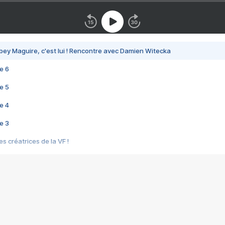
bey Maguire, c'est lui ! Rencontre avec Damien Witecka
e 6
e 5
e 4
e 3
s créatrices de la VF !
e 2
e 1
e Mektoub My Love arrive enfin ! Rencontre avec Shaïn Boumedine et Sal
i : après Toni en famille