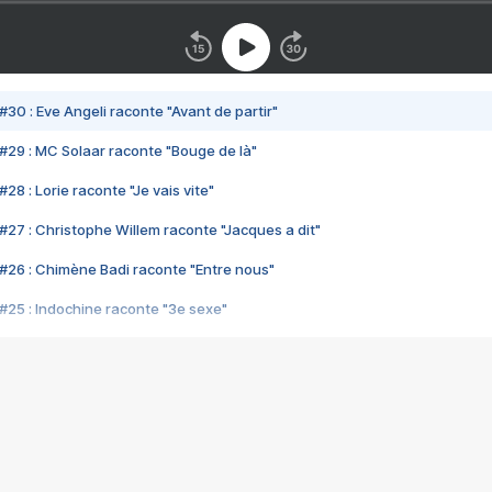
#30 : Eve Angeli raconte "Avant de partir"
#29 : MC Solaar raconte "Bouge de là"
28 : Lorie raconte "Je vais vite"
#27 : Christophe Willem raconte "Jacques a dit"
#26 : Chimène Badi raconte "Entre nous"
#25 : Indochine raconte "3e sexe"
#24 : Zaho raconte "C'est chelou"
#23 : Patrick Bruel raconte "Au café des délices"
#22 : Kyo raconte "Le chemin"
#21 : Nolwenn Leroy raconte "Cassé"