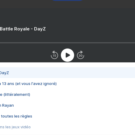
 Battle Royale - DayZ
 DayZ
 a 13 ans (et vous l'avez ignoré)
e (littéralement)
im Rayan
 toutes les règles
s les jeux vidéo