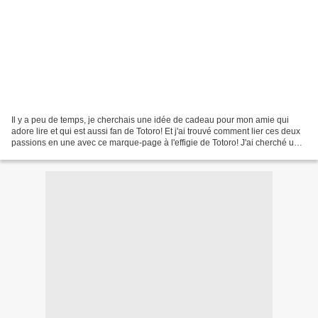
Il y a peu de temps, je cherchais une idée de cadeau pour mon amie qui
adore lire et qui est aussi fan de Totoro! Et j'ai trouvé comment lier ces deux
passions en une avec ce marque-page à l'effigie de Totoro! J'ai cherché une
astuce pour avoir un marque-page...