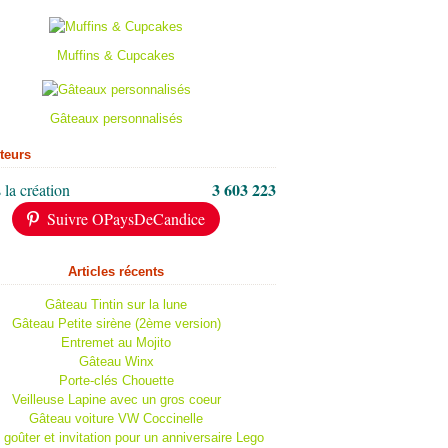
Muffins & Cupcakes
Gâteaux personnalisés
iteurs
3 603 223
 la création
Suivre OPaysDeCandice
Articles récents
Gâteau Tintin sur la lune
Gâteau Petite sirène (2ème version)
Entremet au Mojito
Gâteau Winx
Porte-clés Chouette
Veilleuse Lapine avec un gros coeur
Gâteau voiture VW Coccinelle
 goûter et invitation pour un anniversaire Lego