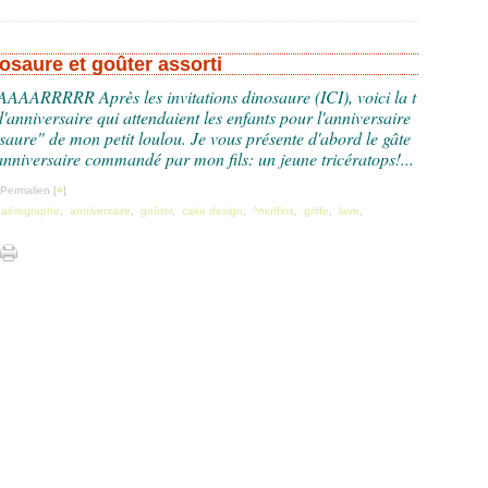
osaure et goûter assorti
AARRRRR Après les invitations dinosaure (ICI), voici la t
d'anniversaire qui attendaient les enfants pour l'anniversaire
saure" de mon petit loulou. Je vous présente d'abord le gâte
anniversaire commandé par mon fils: un jeune tricératops!...
 Permalien [
#
]
,
aérographe
,
anniversaire
,
goûter
,
cake design
,
^muffins
,
griffe
,
lave
,