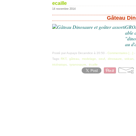
ecaille
14 novembre 2014
Gâteau Din
GROAA
able 
"dino
au d'
Posté par Aupays Decandice à 20:50 -
Commentaires [
…
]
-
Tags:
RKT
,
gâteau
,
modelage
,
oeuf
,
dinosaure
,
volcan
tricératops
,
tyranosaure
,
écaille