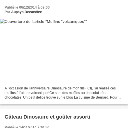
Publié le 06/12/2014 à 09:00
Par
Aupays Decandice
A l'occasion de l'anniversaire Dinosaure de mon fils (ICI), j'ai réalisé ces
muffins à l'allure volcanique! Ce sont des muffins au chocolat très
chocolatés! Un petit délice trouvé sur le blog La cuisine de Bernard. Pour
être dans le thème dinosaure, j'ai...
Gâteau Dinosaure et goûter assorti
Publié le 14/11/2014 à 20:50