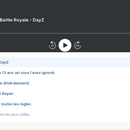
 Battle Royale - DayZ
 DayZ
 a 13 ans (et vous l'avez ignoré)
e (littéralement)
im Rayan
 toutes les règles
s les jeux vidéo
us choquant de Rockstar ? - Le scandale BULLY