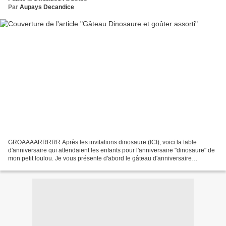
Par
Aupays Decandice
GROAAAARRRRR Après les invitations dinosaure (ICI), voici la table
d'anniversaire qui attendaient les enfants pour l'anniversaire "dinosaure" de
mon petit loulou. Je vous présente d'abord le gâteau d'anniversaire
commandé par mon fils: un jeune tricératops!...