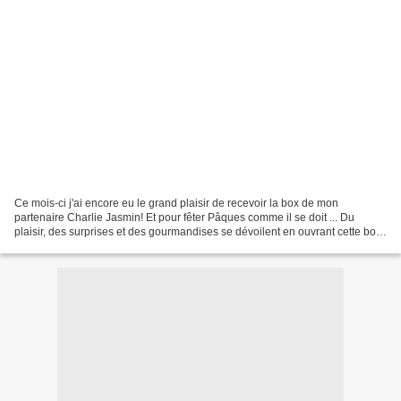
Ce mois-ci j'ai encore eu le grand plaisir de recevoir la box de mon
partenaire Charlie Jasmin! Et pour fêter Pâques comme il se doit ... Du
plaisir, des surprises et des gourmandises se dévoilent en ouvrant cette box
au parfum de chocolat! L'emballage...