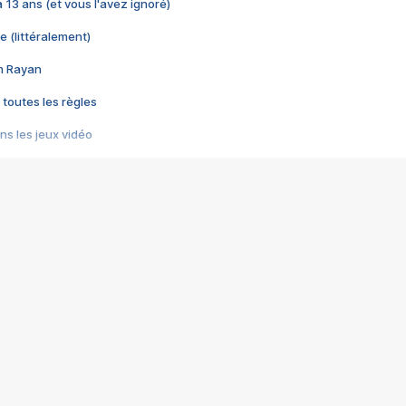
 a 13 ans (et vous l'avez ignoré)
e (littéralement)
im Rayan
 toutes les règles
s les jeux vidéo
us choquant de Rockstar ? - Le scandale BULLY
e plus moche de Steam
du RÊVE tourne au CAUCHEMAR
pendant 8 heures
it… à tort
umiliés par un jeu vidéo
ire - Final Fantasy 8
ti un empire - Age of Empires