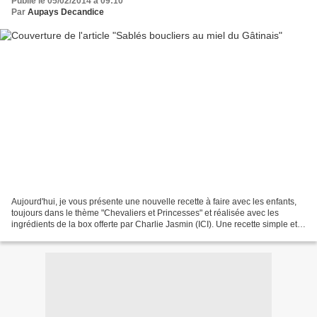
Publié le 05/02/2014 à 09:10
Par
Aupays Decandice
Aujourd'hui, je vous présente une nouvelle recette à faire avec les enfants,
toujours dans le thème "Chevaliers et Princesses" et réalisée avec les
ingrédients de la box offerte par Charlie Jasmin (ICI). Une recette simple et
facile pour amuser et régaler...