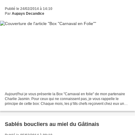
Publié le 24/02/2014 à 14:10
Par
Aupays Decandice
Aujourd'hui je vous présente la Box "Carnaval en folie" de mon partenaire
Charlie Jasmin. Pour ceux qui ne connaissent pas, je vous rappelle le
principe de cette box: Chaque mois, les p’tits chefs reçoivent chez eux un
coffret surprise contenant des produits...
Sablés boucliers au miel du Gâtinais