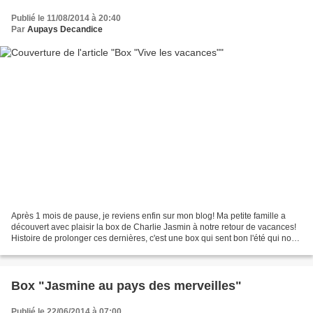
Publié le 11/08/2014 à 20:40
Par
Aupays Decandice
Après 1 mois de pause, je reviens enfin sur mon blog! Ma petite famille a
découvert avec plaisir la box de Charlie Jasmin à notre retour de vacances!
Histoire de prolonger ces dernières, c'est une box qui sent bon l'été qui nous
a accueilli! Le soleil...
Box "Jasmine au pays des merveilles"
Publié le 22/06/2014 à 07:00