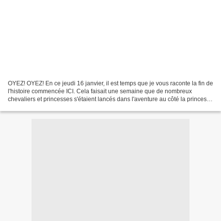
OYEZ! OYEZ! En ce jeudi 16 janvier, il est temps que je vous raconte la fin de
l'histoire commencée ICI. Cela faisait une semaine que de nombreux
chevaliers et princesses s'étaient lancés dans l'aventure au côté la princesse
Candice et du chevalier Charlie...