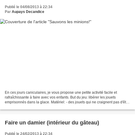
Publié le 04/08/2013 à 22:34
Par
Aupays Decandice
En ces jours caniculaires, je vous propose une petite activité facile et
rafraîchissante à faire avec vos enfants. But du jeu: libérer les jouets
emprisonnés dans la glace. Matériel: - des jouets qui ne craignent pas d'être
congelés et réchauffés - une...
Faire un damier (intérieur du gâteau)
Publié le 24/02/2013 à 22:34