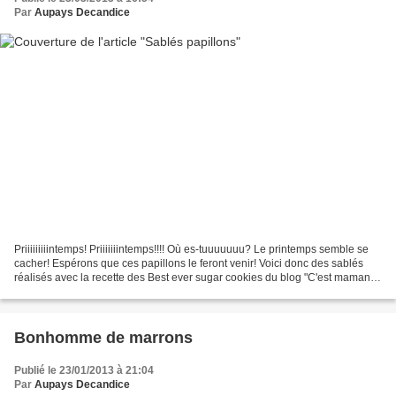
Par
Aupays Decandice
Priiiiiiiiintemps! Priiiiiiintemps!!!! Où es-tuuuuuuu? Le printemps semble se
cacher! Espérons que ces papillons le feront venir! Voici donc des sablés
réalisés avec la recette des Best ever sugar cookies du blog "C'est maman
qui l'a fait". Ils sont décorés...
Bonhomme de marrons
Publié le 23/01/2013 à 21:04
Par
Aupays Decandice