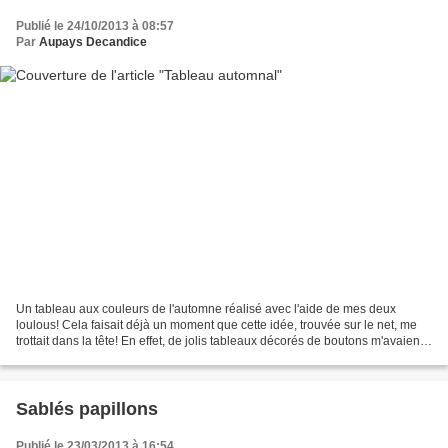
Publié le 24/10/2013 à 08:57
Par
Aupays Decandice
Un tableau aux couleurs de l'automne réalisé avec l'aide de mes deux
loulous! Cela faisait déjà un moment que cette idée, trouvée sur le net, me
trottait dans la tête! En effet, de jolis tableaux décorés de boutons m'avaient
tapés dans l’œil. C'est donc...
Sablés papillons
Publié le 23/03/2013 à 16:54