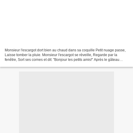
Monsieur l'escargot dort bien au chaud dans sa coquille Petit nuage passe,
Laisse tomber la pluie. Monsieur l'escargot se réveille, Regarde par la
fenêtre, Sort ses cornes et dit: "Bonjour les petits amis!" Après le gâteau
Minion (ICI), voici le gâteau...