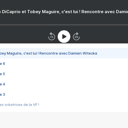
 DiCaprio et Tobey Maguire, c'est lui ! Rencontre avec Dam
bey Maguire, c'est lui ! Rencontre avec Damien Witecka
e 6
e 5
e 4
e 3
s créatrices de la VF !
e 2
e 1