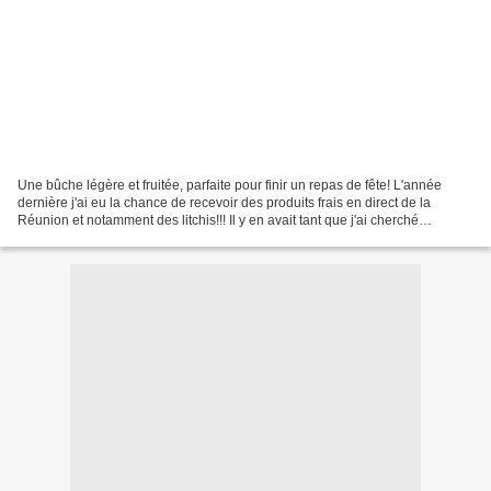
Une bûche légère et fruitée, parfaite pour finir un repas de fête! L'année
dernière j'ai eu la chance de recevoir des produits frais en direct de la
Réunion et notamment des litchis!!! Il y en avait tant que j'ai cherché
plusieurs recettes dans lesquelles...