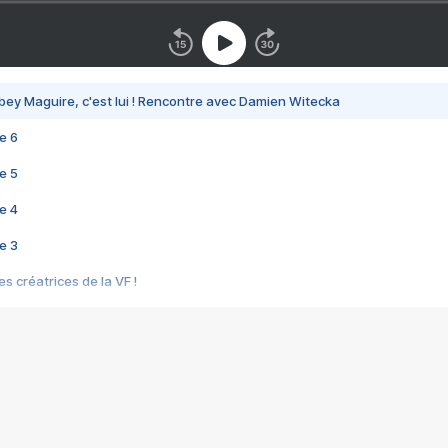
bey Maguire, c'est lui ! Rencontre avec Damien Witecka
e 6
e 5
e 4
e 3
s créatrices de la VF !
e 2
e 1
e Mektoub My Love arrive enfin ! Rencontre avec Shaïn Boumedine et Sal
i : après Toni en famille